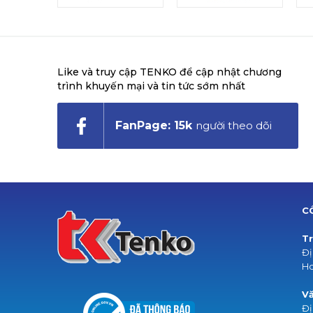
Like và truy cập TENKO để cập nhật chương
trình khuyến mại và tin tức sớm nhất
FanPage: 15k
người theo dõi
C
Tr
Đị
Ho
Vă
Đị