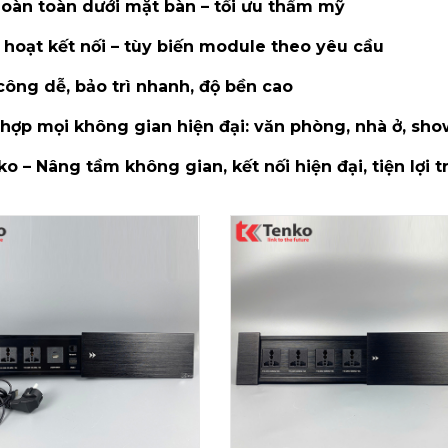
oàn toàn dưới mặt bàn – tối ưu thẩm mỹ
 hoạt kết nối – tùy biến module theo yêu cầu
công dễ, bảo trì nhanh, độ bền cao
hợp mọi không gian hiện đại: văn phòng, nhà ở, sh
o – Nâng tầm không gian, kết nối hiện đại, tiện lợi t