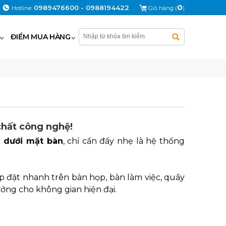
0
0989476600 - 0988194422
Hotline:
Giỏ hàng (
)
ĐIỂM MUA HÀNG
chất công nghệ!
n dưới mặt bàn
, chỉ cần đẩy nhẹ là hệ thống
lắp đặt nhanh trên bàn họp, bàn làm việc, quầy
tưởng cho không gian hiện đại.