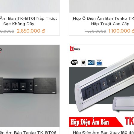
 Âm Bàn TK-BT01 Nắp Trượt
Hộp Ổ Điện Âm Bàn Tenko T
Sạc Không Dây
Nắp Trượt Cao Cấp
2,650,000 đ
1,100,000 
50,000đ
1,530,000đ
iện Âm Bàn Tenko TK-BT06
Hộp Điện Âm Bàn Xoay 180 độ