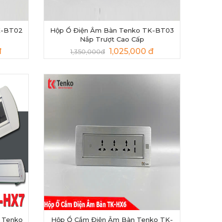
K-BT02
Hộp Ổ Điện Âm Bàn Tenko TK-BT03
Nắp Trượt Cao Cấp
đ
1,025,000 đ
1,350,000đ
 Tenko
Hộp Ổ Cắm Điện Âm Bàn Tenko TK-