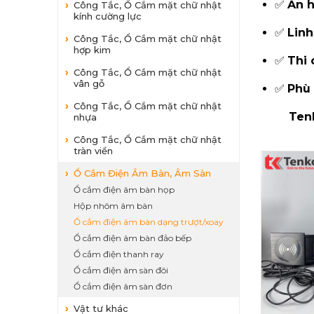
✅
Ẩn h
Công Tắc, Ổ Cắm mặt chữ nhật
kính cường lực
✅
Linh
Công Tắc, Ổ Cắm mặt chữ nhật
hợp kim
✅
Thi 
Công Tắc, Ổ Cắm mặt chữ nhật
vân gỗ
✅
Phù 
Công Tắc, Ổ Cắm mặt chữ nhật
Tenk
nhựa
Công Tắc, Ổ Cắm mặt chữ nhật
tràn viền
Ổ Cắm Điện Âm Bàn, Âm Sàn
Ổ cắm điện âm bàn họp
Hộp nhôm âm bàn
Ổ cắm điện âm bàn dạng trượt/xoay
Ổ cắm điện âm bàn đảo bếp
Ổ cắm điện thanh ray
Ổ cắm điện âm sàn đôi
Ổ cắm điện âm sàn đơn
Vật tư khác