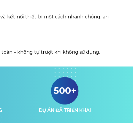
y và kết nối thiết bị một cách nhanh chóng, an
an toàn – không tự trượt khi không sử dụng.
500+
G
DỰ ÁN ĐÃ TRIỂN KHAI