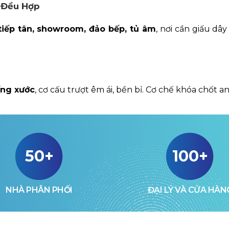
 Đều Hợp
tiếp tân, showroom, đảo bếp, tủ âm
, nơi cần giấu dâ
ng xước
, cơ cấu trượt êm ái, bền bỉ. Cơ chế khóa chốt 
50+
100+
NHÀ PHÂN PHỐI
ĐẠI LÝ VÀ CỬA HÀN