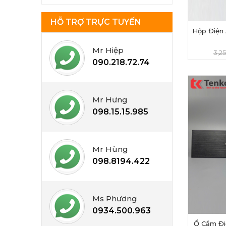
HỖ TRỢ TRỰC TUYẾN
Hộp Điện
Mr Hiệp
3,2
090.218.72.74
Mr Hưng
098.15.15.985
Mr Hùng
098.8194.422
Ms Phương
0934.500.963
Ổ Cắm Đ