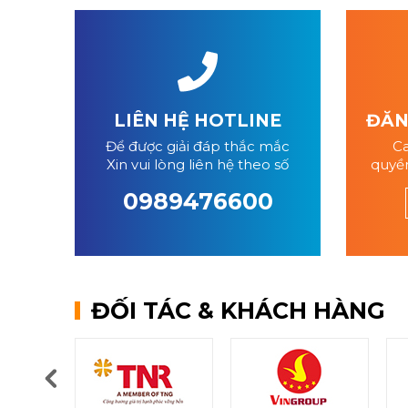
LIÊN HỆ HOTLINE
ĐĂNG
Để được giải đáp thắc mắc
Ca
Xin vui lòng liên hệ theo số
quyền
0989476600
ĐỐI TÁC & KHÁCH HÀNG