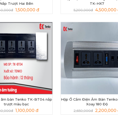
Nắp Trượt Hai Bên
TK-HX7
1,500,000 đ
4,500,000
40,000đ
5,200,000đ
n âm bàn Tenko TK-BT04 nắp
Hộp Ổ Cắm Điện Âm Bàn Tenk
trượt màu bạc
Xoay 180 Độ
1,100,000 đ
2,200,000 
80,000đ
2,650,000đ