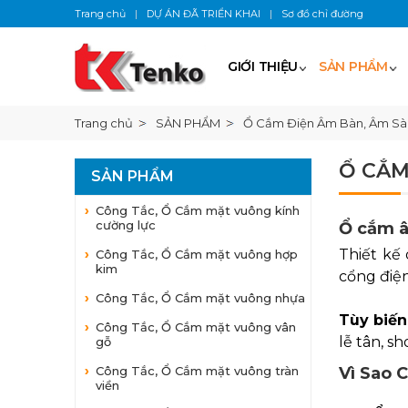
Trang chủ
|
DỰ ÁN ĐÃ TRIỂN KHAI
|
Sơ đồ chỉ đường
GIỚI THIỆU
SẢN PHẨM
Trang chủ
SẢN PHẨM
Ổ Cắm Điện Âm Bàn, Âm Sà
Ổ CẮM
SẢN PHẨM
Công Tắc, Ổ Cắm mặt vuông kính
cường lực
Ổ cắm â
Thiết kế
Công Tắc, Ổ Cắm mặt vuông hợp
kim
cổng điệ
Công Tắc, Ổ Cắm mặt vuông nhựa
Tùy biế
Công Tắc, Ổ Cắm mặt vuông vân
lễ tân, s
gỗ
Công Tắc, Ổ Cắm mặt vuông tràn
Vì Sao 
viền