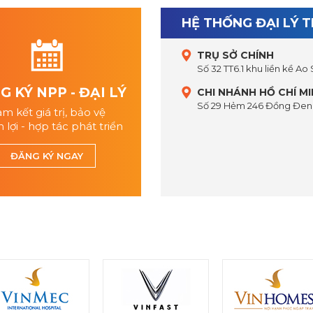
HỆ THỐNG ĐẠI LÝ 
TRỤ SỞ CHÍNH
Số 32 TT6.1 khu liền kề Ao
 KÝ NPP - ĐẠI LÝ
CHI NHÁNH HỒ CHÍ M
Số 29 Hẻm 246 Đồng Đen,
m kết giá trị, bảo vệ
 lợi - hợp tác phát triển
ĐĂNG KÝ NGAY