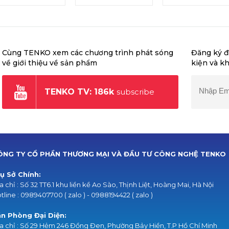
Cùng TENKO xem các chương trình phát sóng
Đăng ký đ
về giới thiệu về sản phẩm
kiện và k
TENKO TV: 186k
subscribe
ÔNG TY CỔ PHẦN THƯƠNG MẠI VÀ ĐẦU TƯ CÔNG NGHỆ TENKO
ụ Sở Chính:
a chỉ : Số 32 TT6.1 khu liền kề Ao Sào, Thịnh Liệt, Hoàng Mai, Hà Nội
tline : 0989407700 ( zalo ) - 0988194422 ( zalo )
n Phòng Đại Diện:
a chỉ : Số 29 Hẻm 246 Đồng Đen, Phường Bảy Hiền, T.P Hồ Chí Minh