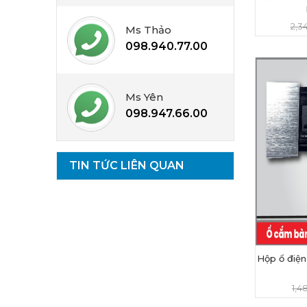
2,3
Ms Thảo
098.940.77.00
Ms Yên
098.947.66.00
TIN TỨC LIÊN QUAN
Hộp ổ điệ
1,4