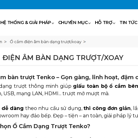
HỆ THỐNG & GIẢI PHÁP
CHUYÊN MỤC
HỖ TRỢ
TIN TỨC
n
Ổ cắm điện âm bàn dạng trượt/xoay
 ĐIỆN ÂM BÀN DẠNG TRƯỢT/XOAY
m bàn trượt Tenko – Gọn gàng, linh hoạt, đậm 
 dạng trượt thông minh giúp
giấu toàn bộ ổ cắm bê
n, USB, mạng LAN, HDMI... trượt mở mượt mà.
n dễ dàng
theo nhu cầu sử dụng,
thi công đơn giản
, 
howroom hay đảo bếp. Đẹp – tiện – an toàn, giải pháp lý 
Chọn Ổ Cắm Dạng Trượt Tenko?