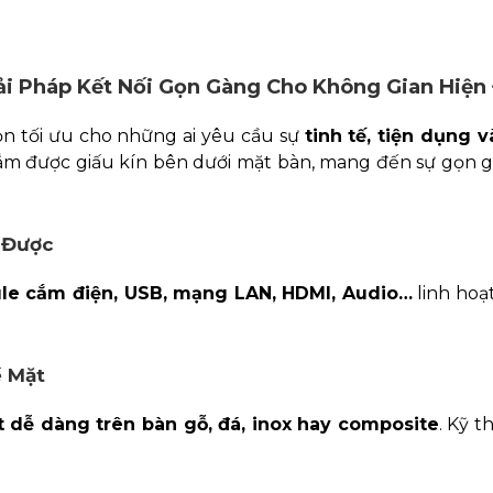
i Pháp Kết Nối Gọn Gàng Cho Không Gian Hiện
ọn tối ưu cho những ai yêu cầu sự
tinh tế, tiện dụng v
 cắm được giấu kín bên dưới mặt bàn, mang đến sự gọn g
 Được
le cắm điện, USB, mạng LAN, HDMI, Audio…
linh hoạ
ề Mặt
t dễ dàng trên bàn gỗ, đá, inox hay composite
. Kỹ t