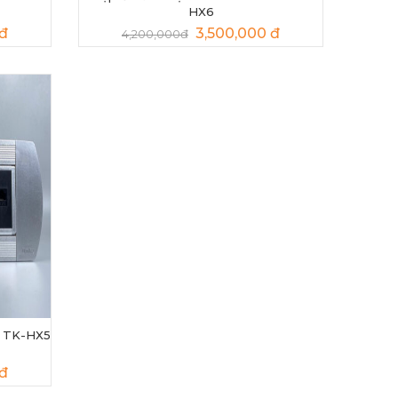
HX6
 đ
3,500,000 đ
4,200,000đ
o TK-HX5
đ