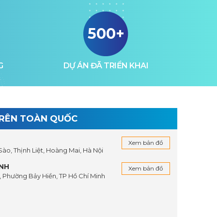
500+
G
DỰ ÁN ĐÃ TRIỂN KHAI
TRÊN TOÀN QUỐC
Xem bản đồ
 Sào, Thịnh Liệt, Hoàng Mai, Hà Nội
INH
Xem bản đồ
 Phường Bảy Hiền, TP Hồ Chí Minh