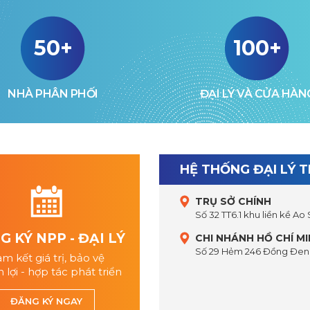
50+
100+
NHÀ PHÂN PHỐI
ĐẠI LÝ VÀ CỬA HÀN
HỆ THỐNG ĐẠI LÝ 
TRỤ SỞ CHÍNH
Số 32 TT6.1 khu liền kề Ao
 KÝ NPP - ĐẠI LÝ
CHI NHÁNH HỒ CHÍ M
Số 29 Hẻm 246 Đồng Đen,
m kết giá trị, bảo vệ
 lợi - hợp tác phát triển
ĐĂNG KÝ NGAY