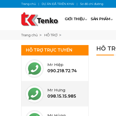
Trang chủ
|
DỰ ÁN ĐÃ TRIỂN KHAI
|
Sơ đồ chỉ đường
GIỚI THIỆU
SẢN PHẨM
Trang chủ
HỖ TRỢ
HỖ TR
HỖ TRỢ TRỰC TUYẾN
Mr Hiệp
090.218.72.74
Mr Hưng
098.15.15.985
Mr Hùng