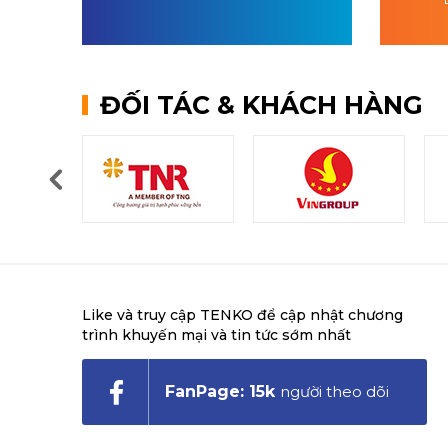
ĐỐI TÁC & KHÁCH HÀNG
Like và truy cập TENKO để cập nhật chương
trình khuyến mại và tin tức sớm nhất
FanPage: 15k
người theo dõi