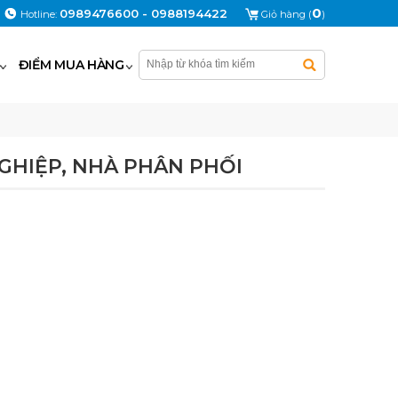
0
0989476600 - 0988194422
Hotline:
Giỏ hàng (
)
ĐIỂM MUA HÀNG
GHIỆP, NHÀ PHÂN PHỐI