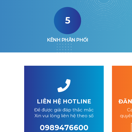
5
KÊNH PHÂN PHỐI
LIÊN HỆ HOTLINE
ĐĂNG
Để được giải đáp thắc mắc
Ca
Xin vui lòng liên hệ theo số
quyền
0989476600