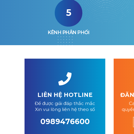
5
KÊNH PHÂN PHỐI
LIÊN HỆ HOTLINE
ĐĂNG
Để được giải đáp thắc mắc
Ca
Xin vui lòng liên hệ theo số
quyền
0989476600