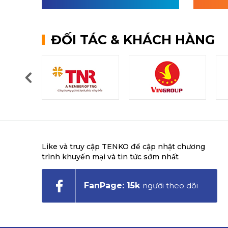
ĐỐI TÁC & KHÁCH HÀNG
Like và truy cập TENKO để cập nhật chương
trình khuyến mại và tin tức sớm nhất
FanPage: 15k
người theo dõi