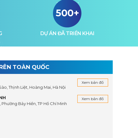
500+
G
DỰ ÁN ĐÃ TRIỂN KHAI
TRÊN TOÀN QUỐC
Xem bản đồ
 Sào, Thịnh Liệt, Hoàng Mai, Hà Nội
INH
Xem bản đồ
 Phường Bảy Hiền, TP Hồ Chí Minh