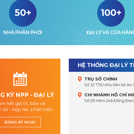
50+
100+
NHÀ PHÂN PHỐI
ĐẠI LÝ VÀ CỬA HÀN
HỆ THỐNG ĐẠI LÝ 
TRỤ SỞ CHÍNH
Số 32 TT6.1 khu liền kề Ao
 KÝ NPP - ĐẠI LÝ
CHI NHÁNH HỒ CHÍ M
Số 29 Hẻm 246 Đồng Đen,
m kết giá trị, bảo vệ
 lợi - hợp tác phát triển
ĐĂNG KÝ NGAY