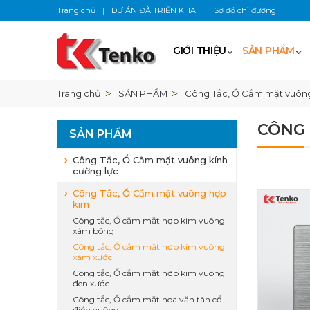
Trang chủ
|
DỰ ÁN ĐÃ TRIỂN KHAI
|
Sơ đồ chỉ đường
GIỚI THIỆU
SẢN PHẨM
Trang chủ
SẢN PHẨM
Công Tắc, Ổ Cắm mặt vuôn
CÔNG 
SẢN PHẨM
Công Tắc, Ổ Cắm mặt vuông kính
cường lực
Công Tắc, Ổ Cắm mặt vuông hợp
kim
Công tắc, Ổ cắm mặt hợp kim vuông
xám bóng
Công tắc, Ổ cắm mặt hợp kim vuông
xám xước
Công tắc, Ổ cắm mặt hợp kim vuông
đen xước
Công tắc, Ổ cắm mặt hoa văn tân cổ
điển vuông