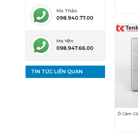
Ms Thảo
098.940.77.00
Ms Yên
098.947.66.00
TIN TỨC LIÊN QUAN
Ổ Cắm Có