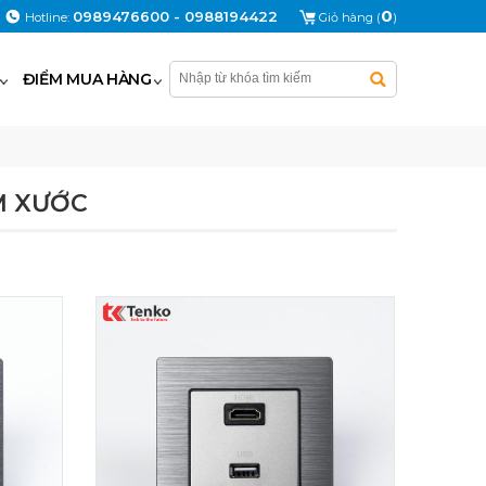
0
0989476600 - 0988194422
Hotline:
Giỏ hàng (
)
ĐIỂM MUA HÀNG
M XƯỚC