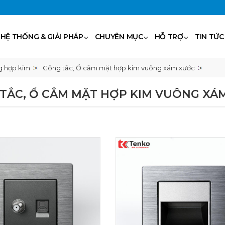
HỆ THỐNG & GIẢI PHÁP
CHUYÊN MỤC
HỖ TRỢ
TIN TỨC
g hợp kim
Công tắc, Ổ cắm mặt hợp kim vuông xám xước
TẮC, Ổ CẮM MẶT HỢP KIM VUÔNG XÁ