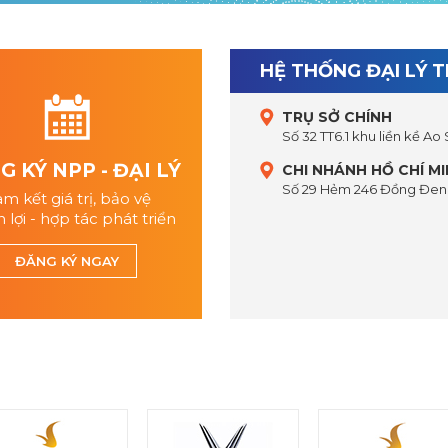
HỆ THỐNG ĐẠI LÝ 
TRỤ SỞ CHÍNH
Số 32 TT6.1 khu liền kề Ao
 KÝ NPP - ĐẠI LÝ
CHI NHÁNH HỒ CHÍ M
Số 29 Hẻm 246 Đồng Đen,
m kết giá trị, bảo vệ
 lợi - hợp tác phát triển
ĐĂNG KÝ NGAY