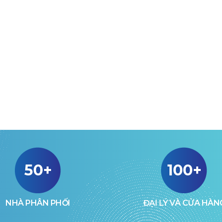
50+
100+
NHÀ PHÂN PHỐI
ĐẠI LÝ VÀ CỬA HÀN