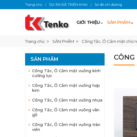
Trang chủ
|
DỰ ÁN ĐÃ TRIỂN KHAI
|
Sơ đồ chỉ đường
GIỚI THIỆU
SẢN PHẨM
Trang chủ
SẢN PHẨM
Công Tắc, Ổ Cắm mặt chữ n
CÔNG 
SẢN PHẨM
Công Tắc, Ổ Cắm mặt vuông kính
cường lực
Công Tắc, Ổ Cắm mặt vuông hợp
kim
Công Tắc, Ổ Cắm mặt vuông nhựa
Công Tắc, Ổ Cắm mặt vuông vân
gỗ
Công Tắc, Ổ Cắm mặt vuông tràn
viền