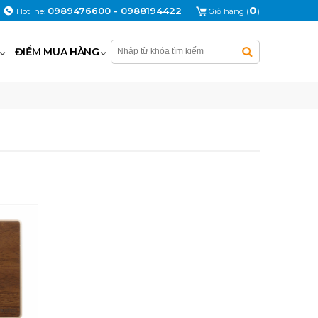
0
0989476600 - 0988194422
Hotline:
Giỏ hàng (
)
ĐIỂM MUA HÀNG