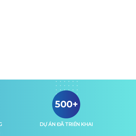
500+
G
DỰ ÁN ĐÃ TRIỂN KHAI