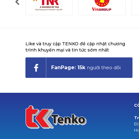
Like và truy cập TENKO để cập nhật chương
trình khuyến mại và tin tức sớm nhất
FanPage: 15k
người theo dõi
C
Tr
Đị
Ho