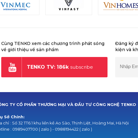
Cùng TENKO xem các chương trình phát sóng
Đăng ký đ
về giới thiệu về sản phẩm
kiện và k
TENKO TV: 186k
subscribe
ÔNG TY CỔ PHẦN THƯƠNG MẠI VÀ ĐẦU TƯ CÔNG NGHỆ TENKO
ụ Sở Chính:
a chỉ : Số 32 TT6.1 khu liền kề Ao Sào, Thịnh Liệt, Hoàng Mai, Hà Nội
tline : 0989407700 ( zalo ) - 0988194422 ( zalo )