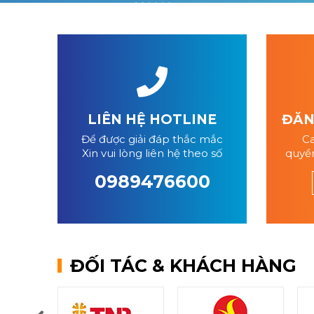
LIÊN HỆ HOTLINE
ĐĂNG
Để được giải đáp thắc mắc
Ca
Xin vui lòng liên hệ theo số
quyền
0989476600
ĐỐI TÁC & KHÁCH HÀNG